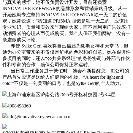
与真实的感悟，她不仅负责设计开发，目前还负责
INNOVATiVE EYEWEAR的品牌形象和营销策略升级。从一
开始她就专注坚持INNOVATiVE EYEWEAR独一无二的价值
观，她常说道：“我知道 PRiSMA 眼镜是独一无二的，应该用
专业知识、质量和实效来呈现给大家，而不是利用广告效应打
动消费者的心理从而促成购买。我个人保证我们网站上没有一
条虚假购买评论。”
即使 Sylke Gerl 喜欢将自己描述为缪斯女神和天堂鸟，但
她为办公室带来的不仅仅是鲜艳的色彩和好创意。她在跟进许
多项目的同时，还以“公共关系经理”的身份协调与外部合作伙
伴和专家的合作，确保公司保持正常运转。
当日常工作业务过于繁忙时，她会不断提醒您，IE公司的
产品首先应该是送给人们健康的礼物。“A heart for light and
color”不仅是一句美丽的口号，也是Sylke Gerl的个人动力。
上海市浦东新区沪南公路2655号开格科技园2号3-4层
4008498360
info@innovative-eyewear.com.cn
©2021科彭健康科技(上海)有限公司 All Rights Reserved.