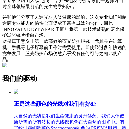
学专家亚历山大·温煦博士，并和他及与会专家们一起探讨当
时全球领域最前沿的光生物学知识 。
并和他们分享了人造光对人类健康的影响。这次专业知识和制
造商专业能力的愉快会面促成了富有成效的合作，因此
INNOVATiVE EYEWEAR 于同年将第一款技术成熟的蓝光保
护滤光镜片推向市场。
这是真正意义上第一款高效的蓝光防护眼镜，尤其是在计算
机、手机等电子屏幕前工作时需要使用。即使经过多年快速的
竞争发展，蓝光防护市场仍然几乎没有任何可与之相比的产
品。
我们的驱动
正是这些颜色的光线对我们有好处
大自然的光线是我们生命健康的灵丹妙药。我们人体健
康所需的所有波长的光线都包含在大自然的阳光中。有
了经过精细调整的Spectrochrom颜色的 PRiSMA眼镜，我