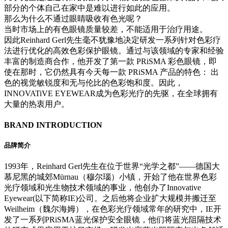
部分的个体自己在家中是难以进行如此的应用。
那么为什么不通过眼睛吸收有色光呢？
当时市场上的有色眼镜质量较差，不能适用于治疗用途。
因此Reinhard Gerl先生毫不犹豫地决定研发一系列针对色彩疗
法进行优化的高效色彩保护眼镜。通过与该领域的专家和经验
丰富的制造商合作，他开发了第一款 PRiSMA 彩色眼镜，即
使在那时，它仍然具有今天每一款 PRiSMA 产品的特色： 出
色的视觉敏锐度和无与伦比的色彩饱和度。因此，
INNOVATiVE EYEWEAR成为色彩光疗的先驱，在全球拥有
大量的热衷用户。
BRAND INTRODUCTION
品牌简介
1993年，Reinhard Gerl先生在位于世界“光学之都”——德国大
慕尼黑的城郊Mürnau（穆尔瑙）小镇，开始了他在世界色彩
光疗领域和光生物技术领域的事业，他创办了Innovative
Eyewear(以下简称IE)公司。之后他将企业扩大规模并搬迁至
Weilheim（魏尔海姆），在色彩光疗领域常年的研究中，IE开
发了一系列PRiSMA蓝光保护安全眼镜，他们将蓝光阻隔技术