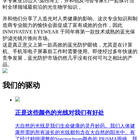
学专家亚历山大·温煦博士，并和他及与会专家们一起探讨当
时全球领域最前沿的光生物学知识 。
并和他们分享了人造光对人类健康的影响。这次专业知识和制
造商专业能力的愉快会面促成了富有成效的合作，因此
INNOVATiVE EYEWEAR 于同年将第一款技术成熟的蓝光保
护滤光镜片推向市场。
这是真正意义上第一款高效的蓝光防护眼镜，尤其是在计算
机、手机等电子屏幕前工作时需要使用。即使经过多年快速的
竞争发展，蓝光防护市场仍然几乎没有任何可与之相比的产
品。
我们的驱动
正是这些颜色的光线对我们有好处
大自然的光线是我们生命健康的灵丹妙药。我们人体健
康所需的所有波长的光线都包含在大自然的阳光中。有
了经过精细调整的Spectrochrom颜色的 PRiSMA眼镜，我