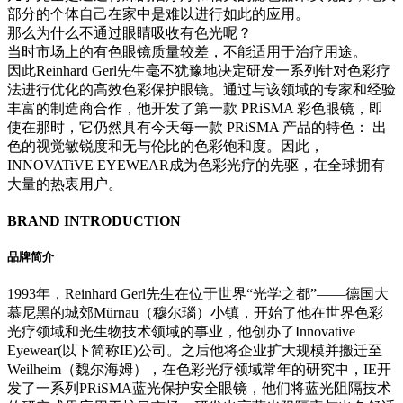
部分的个体自己在家中是难以进行如此的应用。
那么为什么不通过眼睛吸收有色光呢？
当时市场上的有色眼镜质量较差，不能适用于治疗用途。
因此Reinhard Gerl先生毫不犹豫地决定研发一系列针对色彩疗
法进行优化的高效色彩保护眼镜。通过与该领域的专家和经验
丰富的制造商合作，他开发了第一款 PRiSMA 彩色眼镜，即
使在那时，它仍然具有今天每一款 PRiSMA 产品的特色： 出
色的视觉敏锐度和无与伦比的色彩饱和度。因此，
INNOVATiVE EYEWEAR成为色彩光疗的先驱，在全球拥有
大量的热衷用户。
BRAND INTRODUCTION
品牌简介
1993年，Reinhard Gerl先生在位于世界“光学之都”——德国大
慕尼黑的城郊Mürnau（穆尔瑙）小镇，开始了他在世界色彩
光疗领域和光生物技术领域的事业，他创办了Innovative
Eyewear(以下简称IE)公司。之后他将企业扩大规模并搬迁至
Weilheim（魏尔海姆），在色彩光疗领域常年的研究中，IE开
发了一系列PRiSMA蓝光保护安全眼镜，他们将蓝光阻隔技术