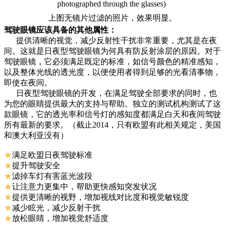
photographed through the glasses)
上图无镜片过滤的照片，效果明显。
驾驶眼镜应该具备的其他属性：
提供清晰的视觉，减少反射性干扰非常重要，尤其是在夜
间。这就是日夜型驾驶眼镜为何具有防反射涂层的原因。对于
驾驶眼镜，它必须满足既定的标准，如信号颜色的精准感知，
以及整体光线的透光度，以便使用者得到足够的光看清事物，
即使在夜间。
日夜型驾驶眼镜的开发，在满足驾驶全部要求的同时，也
为您的眼睛提供最大的支持与帮助。独立的测试机构测试了这
款眼镜，它的透光率和信号灯的感知度都满足白天和夜间驾驶
所有最新的要求。（截止2014，只有欧盟有此相关规定，美国
和澳大利亚没有）
★
满足欧盟日夜驾驶标准
★
提升驾驶安全
★
滤掉车灯有害蓝光波段
★
让注意力更集中，帮助更快感知突发状况
★
提供更清晰的视野，增加视线对比度和视觉敏锐度
★
减少眩光，减少反射干扰
★
放松眼睛，增加视觉舒适度