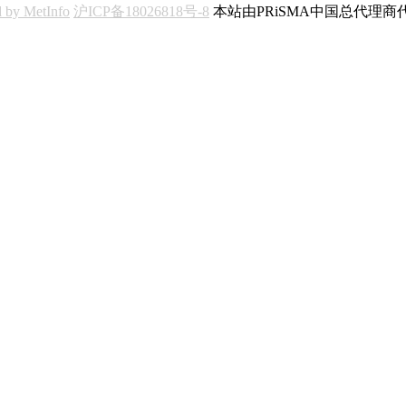
 by MetInfo
沪ICP备18026818号-8
本站由PRiSMA中国总代理商