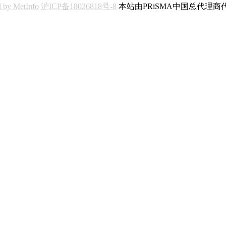
 by MetInfo
沪ICP备18026818号-8
本站由PRiSMA中国总代理商