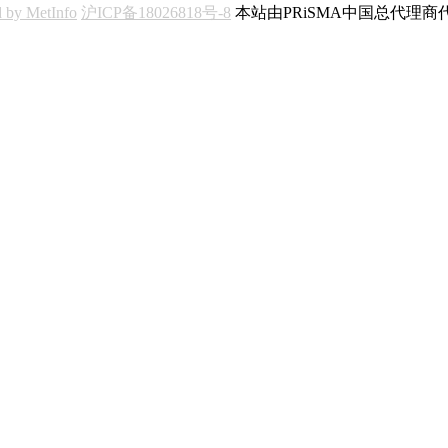
 by MetInfo
沪ICP备18026818号-8
本站由PRiSMA中国总代理商